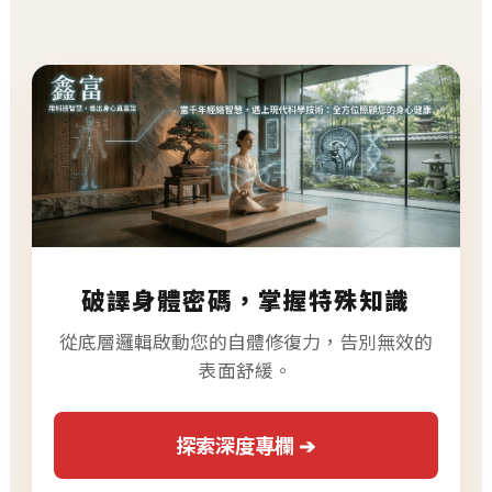
破譯身體密碼，掌握特殊知識
從底層邏輯啟動您的自體修復力，告別無效的
表面舒緩。
探索深度專欄 ➔