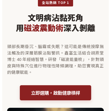
全站熱銷 TOP 1
文明病沾黏死角
用
磁波震動術
深入剝離
頭部長期昏沉、腦霧或失眠？這可能是傳統按摩無
法觸及的深層筋膜沾黏警訊。鑫富生活結合胡燕堂
博士 40 年經絡智慧，研發「磁波能量梳」，針對頭
皮與特殊穴位進行物理性降頻調理，助您實現真正
的健康賦能。
立即選購，啟動健康槓桿