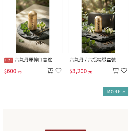
六氣丹原粹口含錠
六氣丹 / 六瓶精緻盒裝
600
3,200
$
$
元
元
MORE