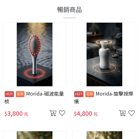
暢銷商品
Morida-磁波能量
Morida-旋擊按摩
梳
儀
3,800
4,800
$
$
元
元