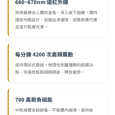
660~670nm 遠紅外線
採用最適合人體的波長，深入皮下組織。獨特
環狀光圈設計，加速血液循環，促進新陳代謝
並提升肌膚光澤。
每分鐘 4200 次高頻震動
提供兩段式變速。物理性剝離僵硬的筋膜沾
黏，快速放鬆肩頸與頭皮，釋放疲勞。
700 高斯負磁能
中和身體多餘靜電，平衡體內磁場。提供放