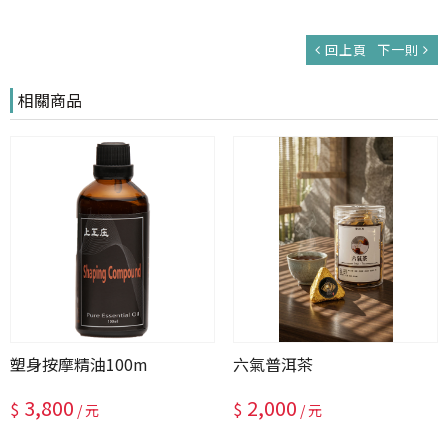
回上頁
下一則
相關商品
塑身按摩精油100m
六氣普洱茶
3,800
2,000
$
$
/ 元
/ 元