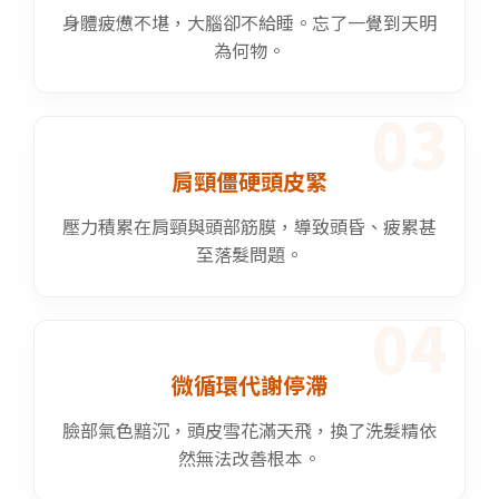
身體疲憊不堪，大腦卻不給睡。忘了一覺到天明
為何物。
03
肩頸僵硬頭皮緊
壓力積累在肩頸與頭部筋膜，導致頭昏、疲累甚
至落髮問題。
04
微循環代謝停滯
臉部氣色黯沉，頭皮雪花滿天飛，換了洗髮精依
然無法改善根本。