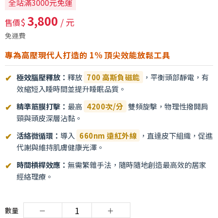
全站滿3000元免運
3,800
$
/ 元
售價
免運費
專為高壓現代人打造的 1% 頂尖效能放鬆工具
極效腦壓釋放：
釋放
700 高斯負磁能
，平衡頭部靜電，有
效縮短入睡時間並提升睡眠品質。
精準筋膜打擊：
最高
4200次/分
雙頻旋擊，物理性撥開肩
頸與頭皮深層沾黏。
活絡微循環：
導入
660nm 遠紅外線
，直達皮下組織，促進
代謝與維持肌膚健康光澤。
時間槓桿效應：
無需繁雜手法，隨時隨地創造最高效的居家
經絡理療。
數量