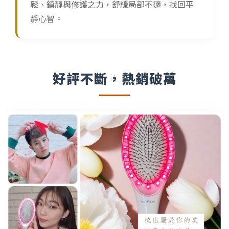
鬆、鎮靜與修護之力，舒緩局部不適，找回平
靜心智。
好評不斷，熱銷破萬