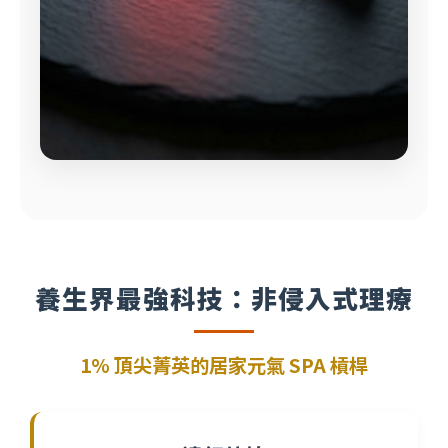
養生界最強科技：非侵入式理療
1% 頂尖菁英的居家元氣 SPA 槓桿