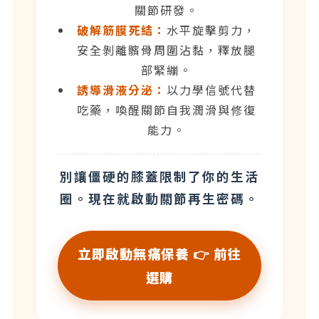
關節研發。
破解筋膜死結：
水平旋擊剪力，
安全剝離髕骨周圍沾黏，釋放腿
部緊繃。
誘導滑液分泌：
以力學信號代替
吃藥，喚醒關節自我潤滑與修復
能力。
別讓僵硬的膝蓋限制了你的生活
圈。現在就啟動關節再生密碼。
立即啟動無痛保養 👉 前往
選購