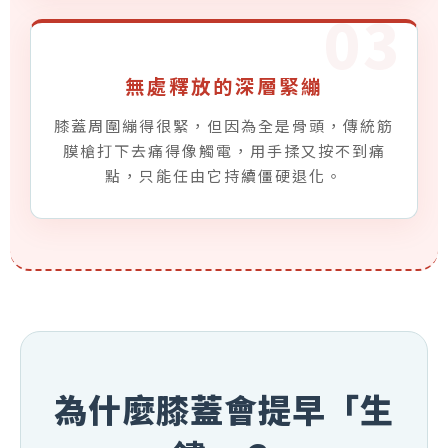
完
03
美
貼
合
無處釋放的深層緊繃
髕
骨
膝蓋周圍繃得很緊，但因為全是骨頭，傳統筋
邊
膜槍打下去痛得像觸電，用手揉又按不到痛
緣
點，只能任由它持續僵硬退化。
，
用
水
平
旋
擊
的
力
學
信
為什麼膝蓋會提早「生
號
安
全