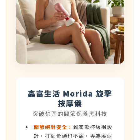
鑫富生活 Morida 旋擊
按摩儀
突破禁區的關節保養黑科技
關節絕對安全：
獨家軟杯緩衝設
計，打到骨頭也不痛，專為脆弱