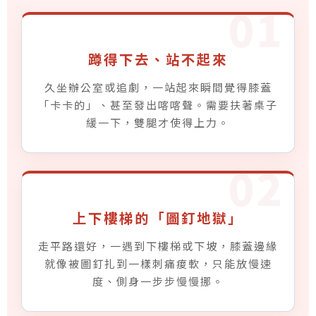
01
生
活
M
o
蹲得下去、站不起來
r
i
久坐辦公室或追劇，一站起來瞬間覺得膝蓋
d
「卡卡的」、甚至發出喀喀聲。需要扶著桌子
a
緩一下，雙腿才使得上力。
旋
擊
02
按
摩
儀
，
上下樓梯的「圖釘地獄」
透
過
走平路還好，一遇到下樓梯或下坡，膝蓋邊緣
獨
就像被圖釘扎到一樣刺痛痠軟，只能放慢速
家
度、側身一步步慢慢挪。
軟
杯