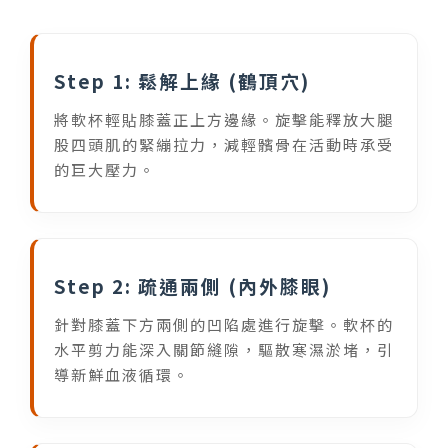
Step 1: 鬆解上緣 (鶴頂穴)
將軟杯輕貼膝蓋正上方邊緣。旋擊能釋放大腿
股四頭肌的緊繃拉力，減輕髕骨在活動時承受
的巨大壓力。
Step 2: 疏通兩側 (內外膝眼)
針對膝蓋下方兩側的凹陷處進行旋擊。軟杯的
水平剪力能深入關節縫隙，驅散寒濕淤堵，引
導新鮮血液循環。