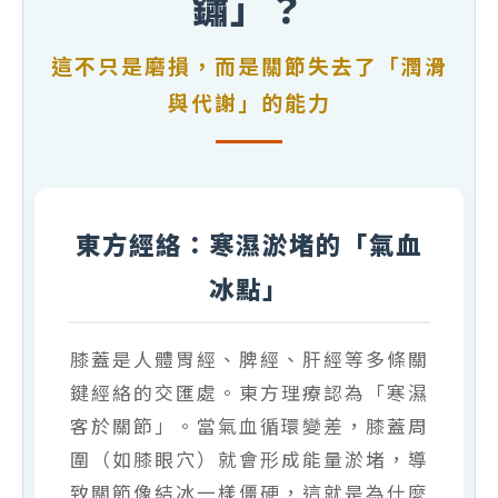
鏽」？
誘
導
這不只是磨損，而是關節失去了「潤滑
關
節
與代謝」的能力
滑
液
分
泌
，
東方經絡：寒濕淤堵的「氣血
找
回
冰點」
雙
腿
的
膝蓋是人體胃經、脾經、肝經等多條關
輕
盈
鍵經絡的交匯處。東方理療認為「寒濕
行
客於關節」。當氣血循環變差，膝蓋周
動
圍（如膝眼穴）就會形成能量淤堵，導
力
。
致關節像結冰一樣僵硬，這就是為什麼