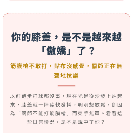
而
是
關
節
失
你的膝蓋，是不是越來越
去
了
「傲嬌」了？
「
潤
筋膜槍不敢打，貼布沒感覺，關節正在無
滑
與
聲地抗議
代
謝
」
以前跑步打球都沒事，現在光是從沙發上站起
的
來，膝蓋就一陣痠軟發抖。明明想放鬆，卻因
能
力
為「關節不能打筋膜槍」而束手無策。看看這
。
些日常慘況，是不是說中了你？
鑫
富