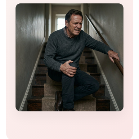
關
節
，
讓
你
的
痠
軟
無
處
釋
放
。
這
不
是
骨
頭
壞
了
，