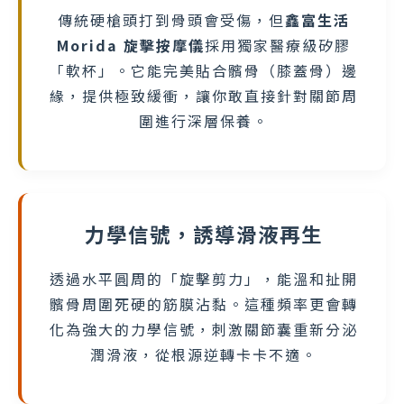
傳統硬槍頭打到骨頭會受傷，但
鑫富生活
Morida 旋擊按摩儀
採用獨家醫療級矽膠
「軟杯」。它能完美貼合髕骨（膝蓋骨）邊
緣，提供極致緩衝，讓你敢直接針對關節周
圍進行深層保養。
力學信號，誘導滑液再生
透過水平圓周的「旋擊剪力」，能溫和扯開
髕骨周圍死硬的筋膜沾黏。這種頻率更會轉
化為強大的力學信號，刺激關節囊重新分泌
潤滑液，從根源逆轉卡卡不適。