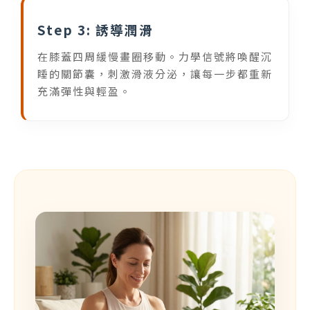
Step 3: 誘導潤滑
在膝蓋四周緩慢畫圈移動。力學信號將喚醒沉
睡的關節囊，刺激滑液分泌，讓每一步都重新
充滿彈性與輕盈。