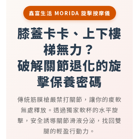
卡
、
鑫富生活 MORIDA 旋擊按摩儀
上
下
膝蓋卡卡、上下樓
樓
梯
梯無力？
無
力
？
破解關節退化的旋
傳
統
擊保養密碼
筋
膜
槍
傳統筋膜槍嚴禁打關節，讓你的痠軟
嚴
禁
無處釋放。透過獨家軟杯的水平旋
垂
擊，安全誘導關節滑液分泌，找回雙
直
撞
腿的輕盈行動力。
擊