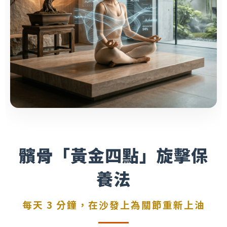
髕骨「黃金四點」旋擊保
養法
每天 3 分鐘，在沙發上為關節重新上油