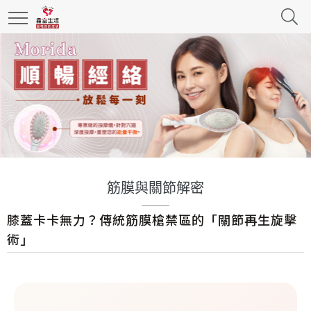
筋膜與關節解密
膝蓋卡卡無力？傳統筋膜槍禁區的「關節再生旋擊
術」
膝
蓋
卡