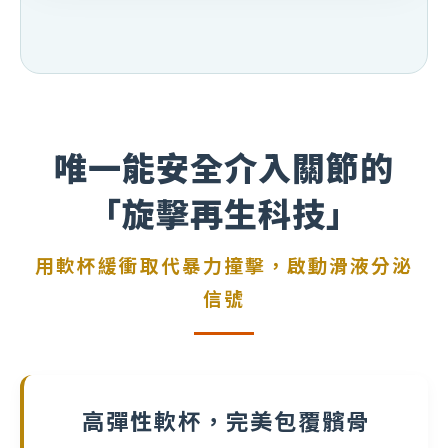
唯一能安全介入關節的
「旋擊再生科技」
用軟杯緩衝取代暴力撞擊，啟動滑液分泌
信號
高彈性軟杯，完美包覆髕骨