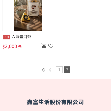
六氣普洱茶
2,000
$
元
1
2
鑫富生活股份有限公司