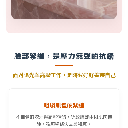
臉部緊繃，是壓力無聲的抗議
面對陽光與高壓工作，是時候好好善待自己
咀嚼肌僵硬緊繃
不自覺的咬牙與高壓情緒，導致臉部兩側肌肉僵
硬，輪廓線條失去柔和感。