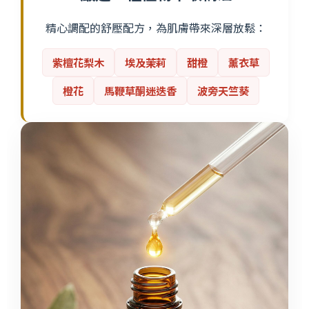
精心調配的舒壓配方，為肌膚帶來深層放鬆：
紫檀花梨木
埃及茉莉
甜橙
薰衣草
橙花
馬鞭草酮迷迭香
波旁天竺葵