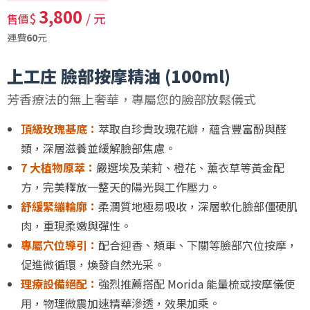
3,800
$
/ 元
售價
運費
60
元
上工庄 臉部按摩精油 (100ml)
芳香療法的無上奢華，專屬您的臉部放鬆儀式
頂級玫瑰基底：
萃取自珍貴玫瑰花瓣，蘊含豐富酚與醛
類，深層滋養並緩解臉部焦慮。
7 大植物原萃：
嚴選埃及茉莉、橙花、薰衣草等黃金配
方，完美釋放一整天的陽光與工作壓力。
舒緩緊繃輪廓：
柔潤質地極易吸收，深層軟化臉部僵硬肌
肉，重現柔嫩與彈性。
專屬穴位導引：
配合迎香、頰車、下關等臉部穴位按摩，
促進微循環，煥發自然光采。
理療設備絕配：
強烈推薦搭配 Morida 能量梳或按摩儀使
用，物理微震加速精華滲透，效果加乘。