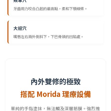
頰車穴
牙齒用力咬合凸起的最高點，柔和下顎線條。
大迎穴
嘴唇左右兩外側斜下，下巴骨頭的凹陷處。
內外雙修的極致
搭配 Morida 理療設備
單純的手指塗抹，無法觸及深層筋膜。強烈推