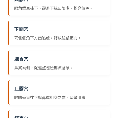
眼角垂直往下、顴骨下緣凹陷處，提亮氣色。
下關穴
兩側鬢角下方凹陷處，釋放臉部壓力。
迎香穴
鼻翼兩側，促進整體臉部微循環。
巨髎穴
眼睛垂直往下與鼻翼相交之處，緊緻肌膚。