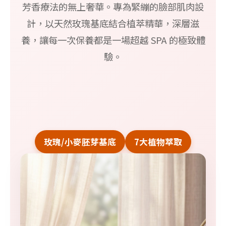
芳香療法的無上奢華。專為緊繃的臉部肌肉設
計，以天然玫瑰基底結合植萃精華，深層滋
養，讓每一次保養都是一場超越 SPA 的極致體
驗。
玫瑰/小麥胚芽基底
7大植物萃取