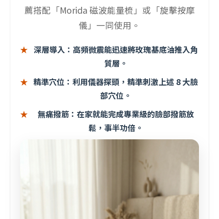
薦搭配「Morida 磁波能量梳」或「旋擊按摩
儀」一同使用。
深層導入：
高頻微震能迅速將玫瑰基底油推入角
質層。
精準穴位：
利用儀器探頭，精準刺激上述 8 大臉
部穴位。
無痛撥筋：
在家就能完成專業級的臉部撥筋放
鬆，事半功倍。