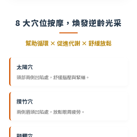
8 大穴位按摩，煥發逆齡光采
幫助循環 × 促進代謝 × 舒緩放鬆
太陽穴
頭部兩側凹陷處，舒緩腦壓與緊繃。
攢竹穴
兩側眉頭凹陷處，放鬆眼周疲勞。
顴髎穴