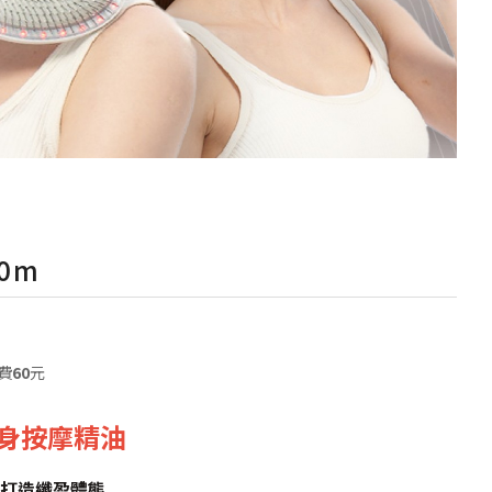
0m
費
60
元
塑身按摩精油
打造纖盈體態