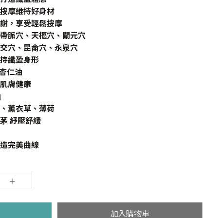
按摩維持好身材
謝，享受輕鬆按摩
帶脈穴、天樞穴、關元穴
交穴、昆侖穴、永泉穴
持纖盈身形
甜杏仁油
肌膚健康
油
、薰衣草、薄荷
茅 紓壓舒緩
造完美曲線
加入購物車