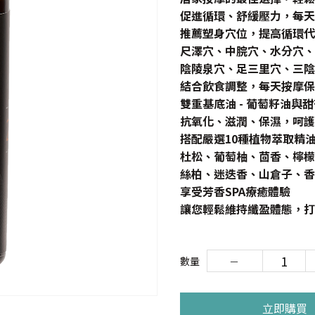
促進循環、舒緩壓力，每天
推薦塑身穴位，提高循環代
尺澤穴、中脘穴、水分穴、
陰陵泉穴、足三里穴、三陰
結合飲食調整，每天按摩保
雙重基底油 - 葡萄籽油與
抗氧化、滋潤、保濕，呵護
搭配嚴選10種植物萃取精
杜松、葡萄柚、茴香、檸檬
絲柏、迷迭香、山倉子、香
享受芳香SPA療癒體驗
讓您輕鬆維持纖盈體態，打
數量
立即購買